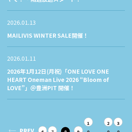
2026.01.13
MAILIVIS WINTER SALE開催！
2026.01.11
2026年1月12日(月祝)「ONE LOVE ONE
HEART Oneman Live 2026 “Bloom of
LOVE”」＠豊洲PIT 開催！
1
2
3
PREV
6
7
8
9
0
0
0