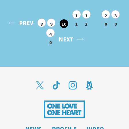
1
1
2
3
PREV
8
9
10
1
2
0
0
4
NEXT
0
NEWS
PROFILE
VIDEO