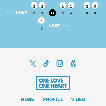
1
1
1
1
2
3
PREV
0
1
12
3
4
0
0
4
NEXT
0
NEWS
PROFILE
VIDEO