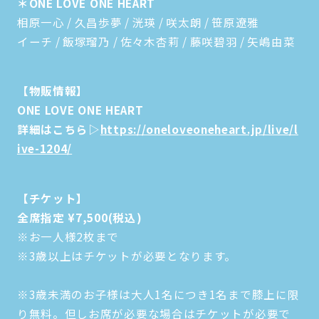
＊ONE LOVE ONE HEART
相原一心 / 久昌歩夢 / 洸瑛 / 咲太朗 / 笹原遼雅
イーチ / 飯塚瑠乃 / 佐々木杏莉 / 藤咲碧羽 / 矢嶋由菜
【物販情報】
ONE LOVE ONE HEART
詳細はこちら▷
https://oneloveoneheart.jp/live/l
ive-1204/
【チケット】
全席指定 ¥7,500(税込)
※お一人様2枚まで
※3歳以上はチケットが必要となります。
※3歳未満のお子様は大人1名につき1名まで膝上に限
り無料。但しお席が必要な場合はチケットが必要で