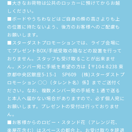
■大きなお荷物は公共のロッカーに預けてからお越
しください。
■ボードやうちわなどはご自身の顔の高さよりも上
の位置に持たないよう、後方のお客様へのご配慮も
お願いします。
■スターダストプロモーションでは、ライブ会場に
てプレゼントBOX/手紙受取の箱などの設置を行って
おりません。スタッフも受け取ることが出来ませ
ん。メンバー宛に手紙を希望の方は【〒104-8238 東
京都中央区銀座5-15-1 SP609 (株)スターダストプ
ロモーション ○○（タレント名）係】までご送付く
ださい。なお、複数メンバー宛の手紙を１通で送る
と本人へ届かない場合がありますので、必ず個人宛に
お願いします。プレゼントの受付は行っておりませ
ん。
■お客様からのロビー・スタンド花（アレンジ花、
楽屋花含む）はスペースの都合上、お受け取りを辞退