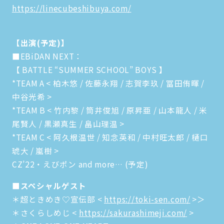
https://linecubeshibuya.com/
【出演(予定)】
■EBiDAN NEXT：
【 BATTLE “SUMMER SCHOOL” BOYS 】
*TEAM A < 柏木悠 / 佐藤永翔 / 志賀李玖 / 冨田侑暉 /
中谷光希 >
*TEAM B < 竹内黎 / 筒井俊旭 / 原昇亜 / 山本龍人 / 米
尾賢人 / 黒瀬真生 / 畠山理温 >
*TEAM C < 阿久根温世 / 知念英和 / 中村旺太郎 / 樋口
琥大 / 嵐樹 >
CZ’22・えびポン and more… (予定)
■スペシャルゲスト
＊超ときめき♡宣伝部 <
https://toki-sen.com/
>＞
＊さくらしめじ <
https://sakurashimeji.com/
>