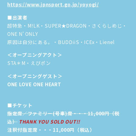
https://www.jpnsport.go.jp/yoyogi/
■出演者
超特急・M!LK・SUPER★DRAGON・さくらしめじ・
ONE N’ ONLY
原因は自分にある。・BUDDiiS・ICEx・Lienel
＜オープニングアクト＞
STA＊M・えびポン
＜オープニングゲスト＞
ONE LOVE ONE HEART
■チケット
指定席／ファミリー(号車)席・・・11,000円（税
込）
THANK YOU SOLD OUT!!
注釈付指定席・・・11,000円（税込）