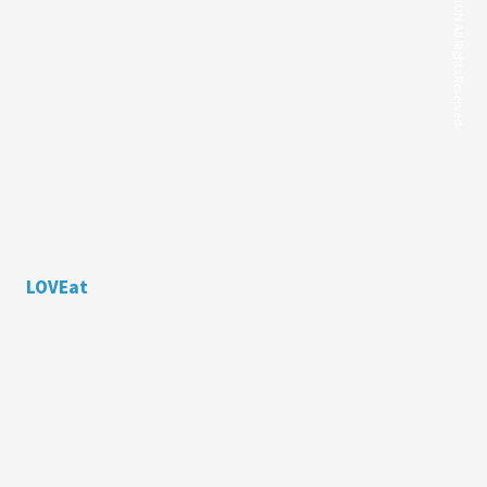
©STARDUST PROMOTION All Rights Reserved.
LOVEat