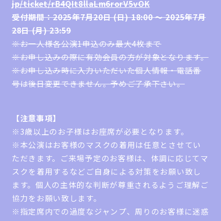
jp/ticket/rB4QIt8llaLm6rorV5vOK
受付期間：2025年7月20日 (日) 18:00 ～ 2025年7月
28日 (月) 23:59
※お一人様各公演1申込のみ最大4枚まで
※お申し込みの際に有効会員の方が対象となります。
※お申し込み時に入力いただいた個人情報・電話番
号は後日変更できません。予めご了承下さい。
【注意事項】
※3歳以上のお子様はお座席が必要となります。
※本公演はお客様のマスクの着用は任意とさせてい
ただきます。ご来場予定のお客様は、体調に応じてマ
スクを着用するなどご自身による対策をお願い致し
ます。個人の主体的な判断が尊重されるようご理解ご
協力をお願い致します。
※指定席内での過度なジャンプ、周りのお客様に迷惑