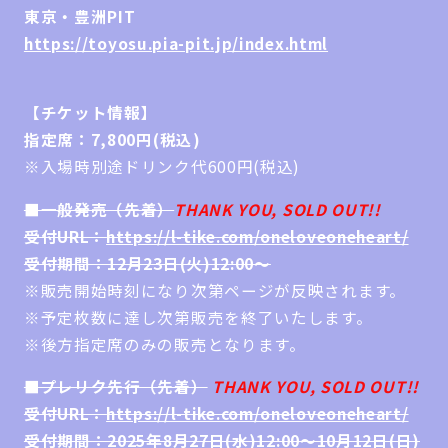
東京・豊洲PIT
https://toyosu.pia-pit.jp/index.html
【チケット情報】
指定席：7,800円(税込)
※入場時別途ドリンク代600円(税込)
■一般発売（先着）
THANK YOU, SOLD OUT!!
受付URL：
https://l-tike.com/oneloveoneheart/
受付期間：12月23日(火)12:00～
※販売開始時刻になり次第ページが反映されます。
※予定枚数に達し次第販売を終了いたします。
※後方指定席のみの販売となります。
■プレリク先行（先着）
THANK YOU, SOLD OUT!!
受付URL：
https://l-tike.com/oneloveoneheart/
受付期間：2025年8月27日(水)12:00～10月12日(日)