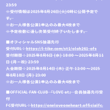
23:59
※受付情報は2025年8月26日(火)0時に公開予定で
す。
※お一人様各公演1申込のみ最大4枚まで
※予定枚数に達し次第受付終了いたします。
■
オフィシャルSNS抽選先行
受付URL：
https://l-tike.com/st1/oloh261-ofs
受付期間：2025年8月6日 (水) 18:00 ～2025年8月11
日 (月・祝) 23:59
入金期間：2025年8月14日 (木) 正午 12:00 ～2025
年8月18日 (月) 23:00
※お一人様各公演1申込のみ最大4枚まで
■OFFICIAL FAN CLUB 『LOVE at』 会員抽選先行受
付
FC受付URL：
https://oneloveoneheart.officialfc.