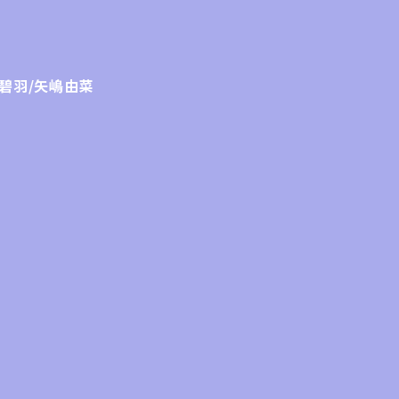
碧羽/矢嶋由菜