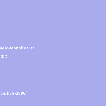
oneloveoneheart/
00まで
ve/live-2986/